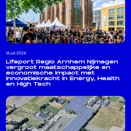
16 juli 2026
Lifeport Regio Arnhem Nijmegen
vergroot maatschappelijke en
economische impact met
innovatiekracht in Energy, Health
en High Tech