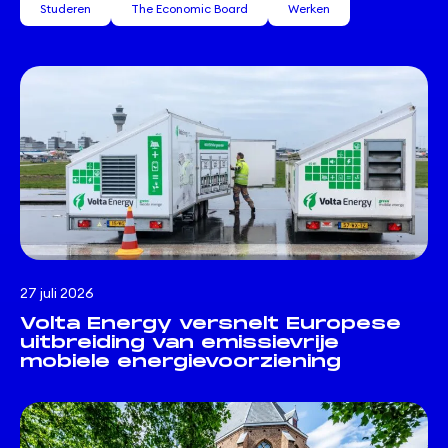
Studeren
The Economic Board
Werken
27 juli 2026
Volta Energy versnelt Europese
uitbreiding van emissievrije
mobiele energievoorziening