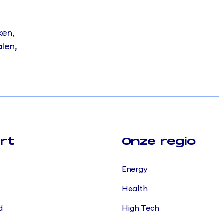
ken,
alen,
rt
Onze regio
Energy
Health
d
High Tech