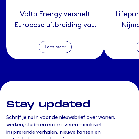
Volta Energy versnelt
Lifepo
Europese uitbreiding van
Nijm
emissievrije mobiele
maats
energievoorziening
econo
Lees meer
met in
Energy
Stay updated
Schrijf je nu in voor de nieuwsbrief over wonen,
werken, studeren en innoveren – inclusief
inspirerende verhalen, nieuwe kansen en