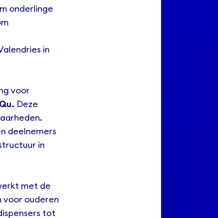
om onderlinge
 om
Valendries in
ng voor
iQu
.
Deze
baarheden.
gen deelnemers
structuur in
werkt met de
n voor ouderen
dispensers tot