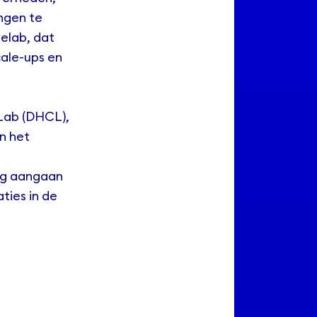
ngen te
elab, dat
cale-ups en
 Lab
(DHCL),
an het
ing aangaan
ties in de