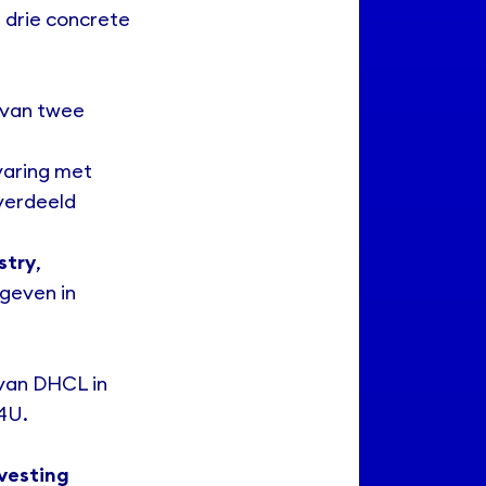
drie concrete
e van twee
rvaring met
verdeeld
stry
,
geven in
van DHCL in
4U
.
svesting