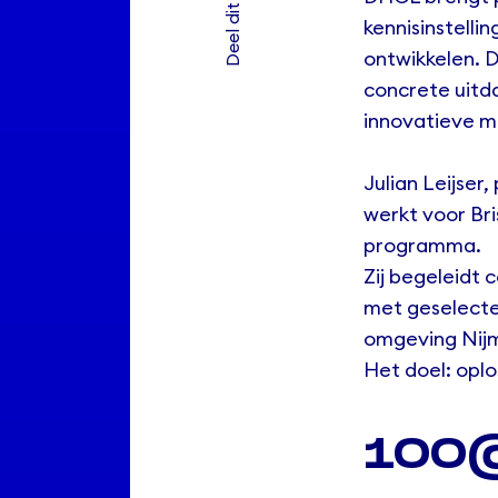
Deel dit artikel
kennisinstell
ontwikkelen. 
concrete uitda
innovatieve m
Julian Leijser
werkt voor
Bri
programma.
Zij begeleidt
met geselectee
omgeving Nij
Het doel: oplo
100