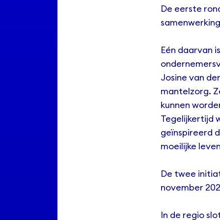
De eerste ro
samenwerking
Eén daarvan i
ondernemersv
Josine van den
mantelzorg. Z
kunnen worden
Tegelijkertij
geïnspireerd 
moeilijke leve
De twee initi
november 2024
In de regio s