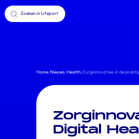
Home
Nieuws
Health
Zorginnovaties in de prakti
Zorginnova
Digital He