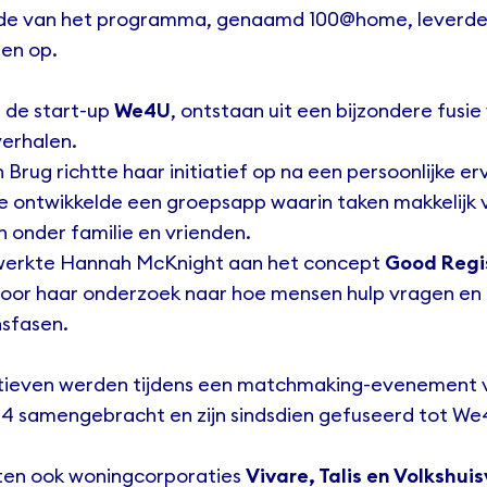
nde van het programma, genaamd 100@home, leverde 
en op.
s de start-up
We4U
, ontstaan uit een bijzondere fusi
erhalen.
 Brug richtte haar initiatief op na een persoonlijke e
e ontwikkelde een groepsapp waarin taken makkelijk 
 onder familie en vrienden.
d werkte Hannah McKnight aan het concept
Good Regi
door haar onderzoek naar hoe mensen hulp vragen en 
nsfasen.
atieven werden tijdens een matchmaking-evenement 
 samengebracht en zijn sindsdien gefuseerd tot
We
loten ook woningcorporaties
Vivare, Talis en Volkshui