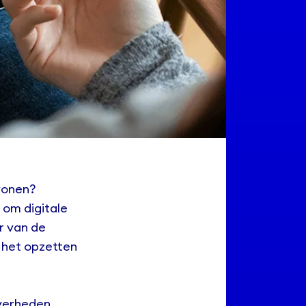
wonen?
 om digitale
or van de
t het opzetten
overheden,