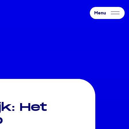
jk: Het
b