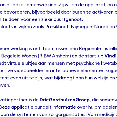
an bij deze samenwerking. Zij willen de app inzetten 
 te bevorderen, bijvoorbeeld door buren te activeren
te doen voor een zieke buurtgenoot.
 plaats in wijken zoals Presikhaaf, Nijmegen-Noord en 
menwerking is ontstaan tussen een Regionale Instelli
Begeleid Wonen (RIBW Arnhem) en de start-up
Vind
iedt virtuele uitjes aan mensen met psychische kwets
an live videobeelden en interactieve elementen krij
cht even uit te zijn, wat bijdraagt aan hun welzijn en 
even.
vatiepartner is de
DrieGasthuizenGroep
, die samen
 Deze applicatie bundelt informatie over hulpmiddele
e aan de systemen van zorgorganisaties. Van medicijn