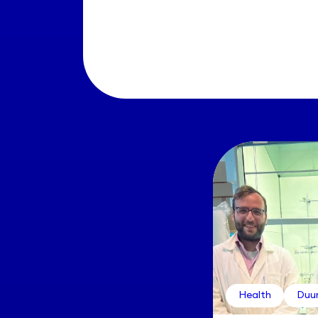
Health
Duu