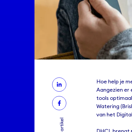
Hoe help je m
Aangezien er e
tools optimaal
Watering (Bris
van het Digit
DHCL brengt