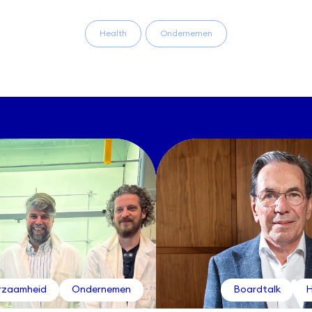
Health
Ondernemen
rzaamheid
Ondernemen
Boardtalk
H