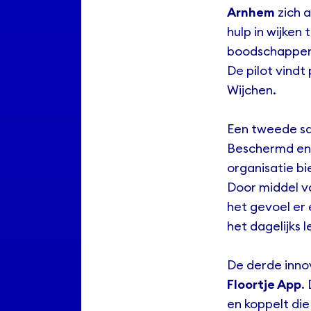
Arnhem
zich a
hulp in wijken
boodschappen 
De pilot vindt
Wijchen.
Een tweede sa
Beschermd en 
organisatie b
Door middel v
het gevoel er e
het dagelijks l
De derde inno
Floortje App
.
en koppelt di