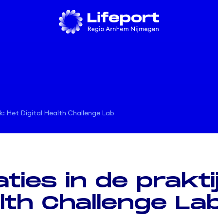
jk: Het Digital Health Challenge Lab
ties in de prakti
alth Challenge La