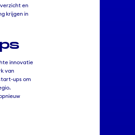
verzicht en
g krijgen in
ups
hte innovatie
rk van
start-ups om
egio.
 opnieuw