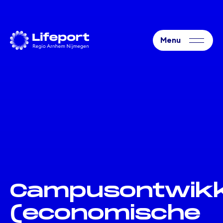
Campusontwikk
(economische