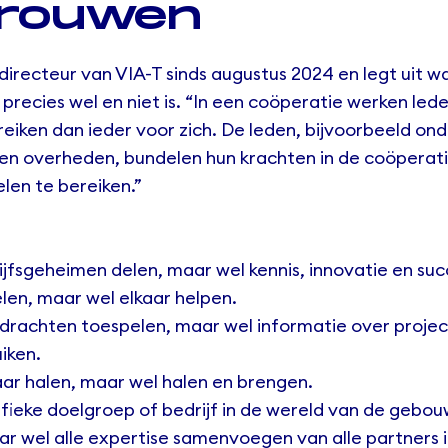
trouwen
directeur
van VIA-T sinds augustus 2024 en legt uit w
 precies wel en niet is. “In een coöperatie werken l
eiken dan ieder voor zich. De leden, bijvoorbeeld on
n overheden, bundelen hun krachten in de coöperat
elen te bereiken.”
rijfsgeheimen delen, maar wel kennis, innovatie en suc
elen, maar wel elkaar helpen.
pdrachten toespelen, maar wel informatie over projec
iken.
aar halen, maar wel halen en brengen.
ifieke doelgroep of bedrijf in de wereld van de gebo
r wel alle expertise samenvoegen van alle partners 