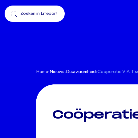
Home
Nieuws
Duurzaamheid
Coöperatie VIA-T sch
Coöperatie