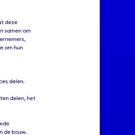
at deze
eden samen om
dernemers,
ie om hun
ces delen.
ten delen, het
uwde
in de bouw.