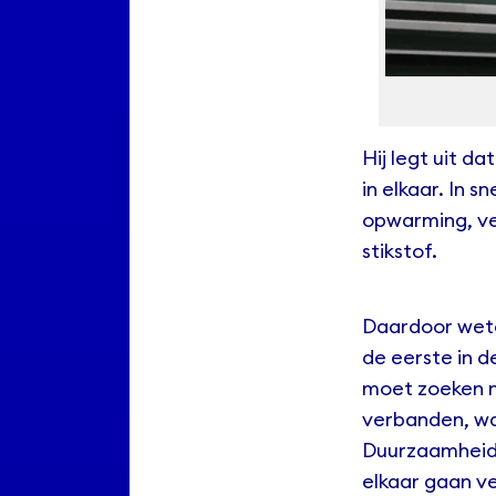
Hij legt uit da
in elkaar. In 
opwarming, ve
stikstof.
Daardoor wete
de eerste in d
moet zoeken na
verbanden, wa
Duurzaamheid 
elkaar gaan v