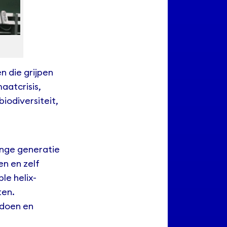
en die grijpen
aatcrisis,
iodiversiteit,
onge generatie
en en zelf
le helix-
ten.
edoen en