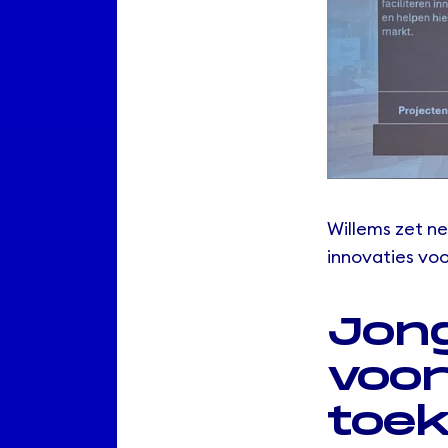
Willems zet n
innovaties vo
Jong
voo
toe