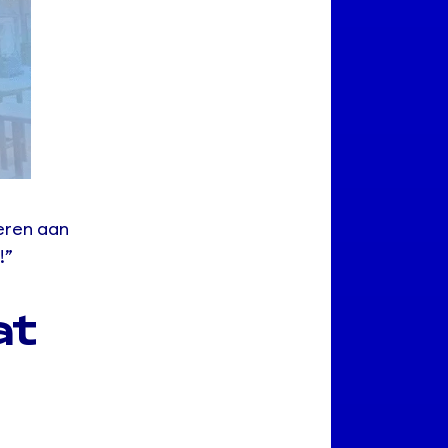
eren aan
!”
at