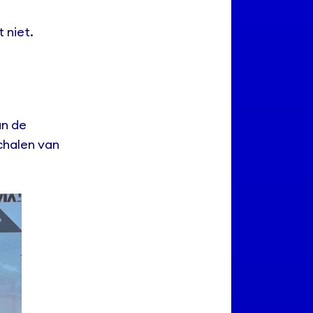
 niet.
an de
chalen van