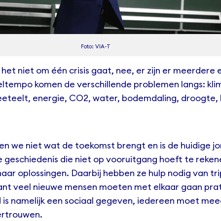
Foto: VIA-T
t het niet om één crisis gaat, nee, er zijn er meerdere 
sneltempo komen de verschillende problemen langs: klim
eteelt, energie, CO2, water, bodemdaling, droogte, b
n we niet wat de toekomst brengt en is de huidige j
e geschiedenis die niet op vooruitgang hoeft te reken
ar oplossingen. Daarbij hebben ze hulp nodig van trip
nt veel nieuwe mensen moeten met elkaar gaan pra
is namelijk een sociaal gegeven, iedereen moet me
ertrouwen.