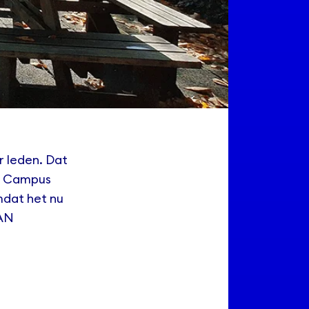
or leden. Dat
p Campus
mdat het nu
HAN