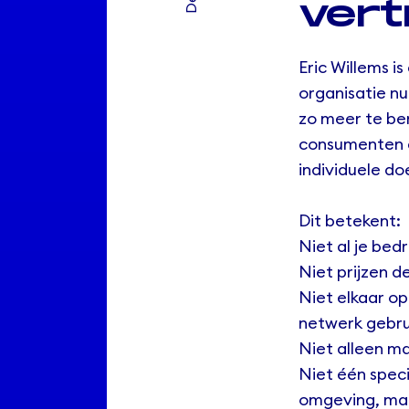
ver
Eric Willems is
organisatie nu
zo meer te ber
consumenten e
individuele do
Dit betekent:
Niet al je bed
Niet prijzen d
Niet elkaar o
netwerk gebru
Niet alleen m
Niet één spec
omgeving, maa