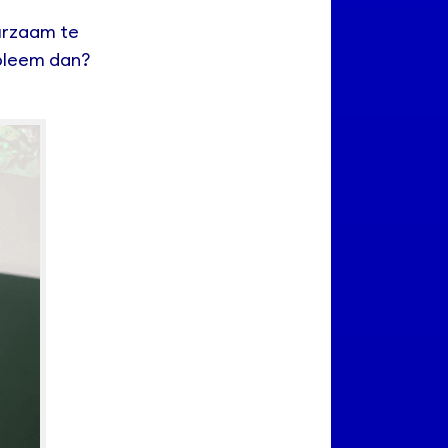
urzaam te
obleem dan?